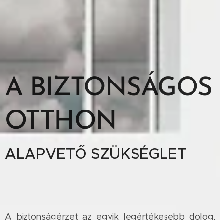
A BIZTONSÁGOS
OTTHON
ALAPVETŐ SZÜKSÉGLET
A biztonságérzet az egyik legértékesebb dolog,