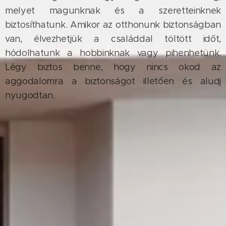
melyet magunknak és a szeretteinknek
biztosíthatunk. Amikor az otthonunk biztonságban
van, élvezhetjük a családdal töltött időt,
hódolhatunk a hobbinknak vagy pihenhetünk.
Légy biztos benne, hogy nincs okod az
aggodalomra a biztonságot illetően és aludj
nyugodtan.