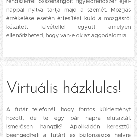
rendszerrel összehangolt figyelőrendszer éjjel-
nappal nyitva tartja majd a szemét. Mozgás
érzékelése esetén értesítést küld a mozgásról
készített felvétellel együtt, amelyen
ellenőrizheted, hogy van-e ok az aggodalomra.
Virtuális házklulcs!
A futár telefonál, hogy fontos küldeményt
hozott, de te egy pár napra elutaztál.
Ismerősen hangzik? Applikáción keresztül
beengedheti a futárt és biztonságos helyre